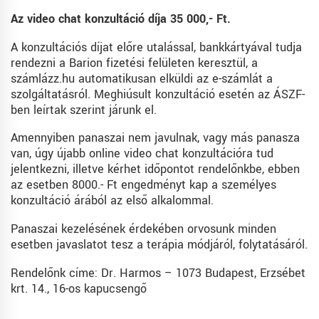
Az video chat konzultáció díja 35 000,- Ft.
A konzultációs díjat előre utalással, bankkártyával tudja
rendezni a Barion fizetési felületen keresztül, a
számlázz.hu automatikusan elküldi az e-számlát a
szolgáltatásról. Meghiúsult konzultáció esetén az ÁSZF-
ben leírtak szerint járunk el.
Amennyiben panaszai nem javulnak, vagy más panasza
van, úgy újabb online video chat konzultációra tud
jelentkezni, illetve kérhet időpontot rendelőnkbe, ebben
az esetben 8000.- Ft engedményt kap a személyes
konzultáció árából az első alkalommal.
Panaszai kezelésének érdekében orvosunk minden
esetben javaslatot tesz a terápia módjáról, folytatásáról.
Rendelőnk címe: Dr. Harmos – 1073 Budapest, Erzsébet
krt. 14., 16-os kapucsengő